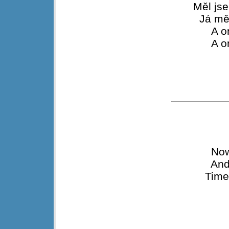
Měl js
Já mě
A o
A o
Now
And
Time