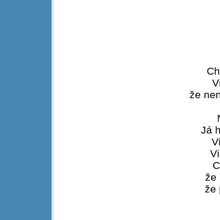
Ch
V
že nen
Já h
V
Vi
C
že 
že 