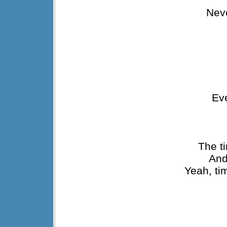
Neve
Eve
The t
And
Yeah, ti