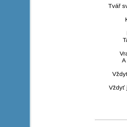
Tvář s
T
Vr
A
Vždy
Vždyť 