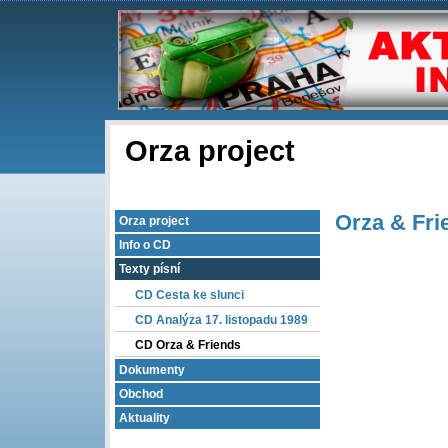
Orza project
Orza & Fri
Orza project
Info o CD
Texty písní
CD Cesta ke slunci
CD Analýza 17. listopadu 1989
CD Orza & Friends
Dokumenty
Obchod
Aktuality