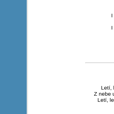
I
I
Letí,
Z nebe u
Letí, l