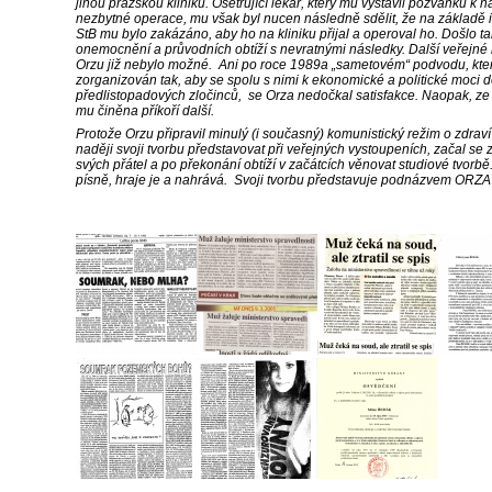
jinou pražskou kliniku. Ošetřující lékař, který mu vystavil pozvánku k
nezbytné operace, mu však byl nucen následně sdělit, že na základě 
StB mu bylo zakázáno, aby ho na kliniku přijal a operoval ho. Došlo ta
onemocnění a průvodních obtíží s nevratnými následky. Další veřejné
Orzu již nebylo možné.
Ani po roce 1989a „sametovém“ podvodu, kter
zorganizován tak, aby se spolu s nimi k ekonomické a politické moci 
předlistopadových zločinců,
se Orza nedočkal satisfakce. Naopak, ze 
mu činěna příkoří další.
Protože Orzu připravil minulý (i současný) komunistický režim o zdraví
naději svoji tvorbu představovat při veřejných vystoupeních, začal se
svých přátel a po překonání obtíží v začátcích věnovat studiové tvorbě
písně, hraje je a nahrává.
Svoji tvorbu představuje podnázvem ORZA