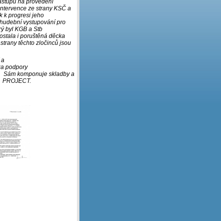
 nástupu na provedení
intervence ze strany KSČ a
k k progresi jeho
 hudební vystupování pro
ý byl KGB a Stb
dostala i poruštěná děcka
strany těchto zločinců jsou
 a
 za podpory
.
Sám komponuje skladby a
PROJECT.