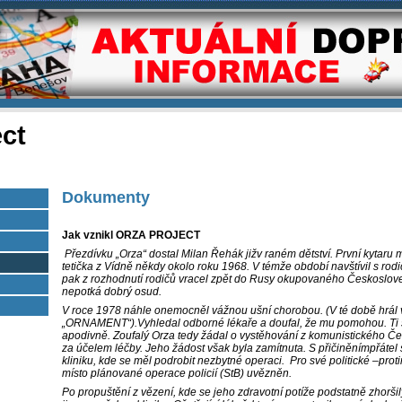
ect
Dokumenty
Jak vznikl ORZA PROJECT
Přezdívku „Orza“ dostal Milan Řehák jižv raném dětství. První kytaru 
tetička z Vídně někdy okolo roku 1968. V témže období navštívil s rodič
pak z rozhodnutí rodičů vracel zpět do Rusy okupovaného Českosloven
nepotká dobrý osud.
V roce 1978 náhle onemocněl vážnou ušní chorobou. (V té době hrál 
„ORNAMENT“).Vyhledal odborné lékaře a doufal, že mu pomohou. Ti 
apodivně. Zoufalý Orza tedy žádal o vystěhování z komunistického 
za účelem léčby. Jeho žádost však byla zamítnuta. S přičiněnímpřátel
kliniku, kde se měl podrobit nezbytné operaci.
Pro své politické –prot
místo plánované operace policií (StB) uvězněn.
Po propuštění z vězení, kde se jeho zdravotní potíže podstatně zhorši