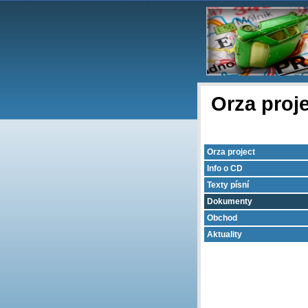
Orza proj
Orza project
Info o CD
Texty písní
Dokumenty
Obchod
Aktuality