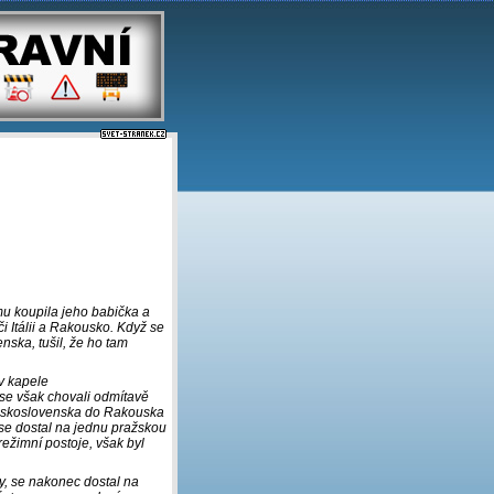
mu koupila jeho babička a
i Itálii a Rakousko. Když se
ska, tušil, že ho tam
v kapele
se však chovali odmítavě
Československa do Rakouska
 se dostal na jednu pražskou
irežimní postoje, však byl
ly, se nakonec dostal na