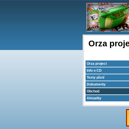
Orza proj
Orza project
Info o CD
Texty písní
Dokumenty
Obchod
Aktuality