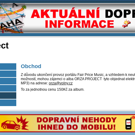
ect
Obchod
Z důvodu ukončení provoz portálu Fair Price Music, a vzhledem k n
možností, mohou zájemci o alba ORZA PROJECT
tyto objednat elek
MP3) na adrese:
orza@volny.cz
To za jednotnou cenu 150Kč za album.