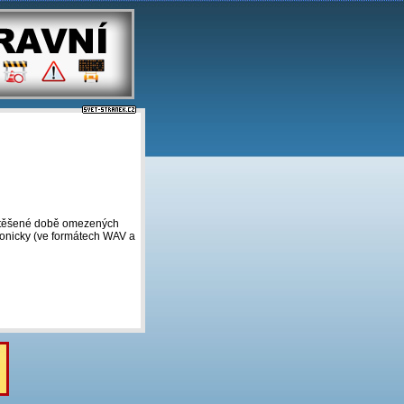
eutěšené době omezených
tronicky (ve formátech WAV a