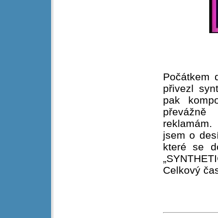
Počátkem d
přivezl sy
pak kompon
převážně 
reklamám. 
jsem o desí
které se d
„SYNTHET
Celkový čas