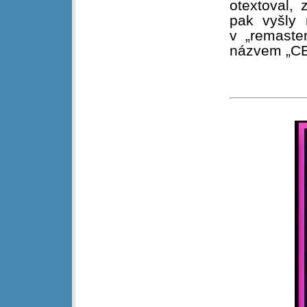
otextoval,
pak vyšly
v „remaste
názvem „C