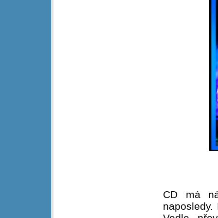
CD má náz
naposledy. 
Vedle přev