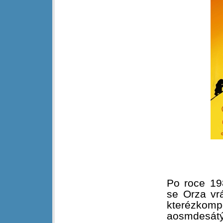
Po roce 19
se Orza vr
kterézko
aosmdesát