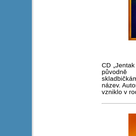
CD „Jentak
původně 
skladbičká
název. Aut
vzniklo v r