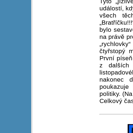
Tyto „jízl
událostí, 
všech těc
„Bratříčku!!
bylo sestav
na právě pr
„rychlovky“
čtyřstopý 
První píseň
z dalších
listopadov
nakonec do
poukazuje 
politiky. (
Celkový čas