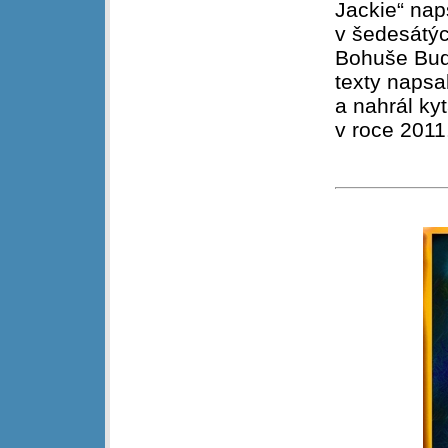
Jackie“ nap
v šedesátýc
Bohuše Budí
texty napsa
a nahrál ky
v roce 2011