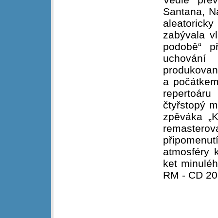
Santana, Na
aleatorick
zabývala vl
podobě“ p
uchování
produkovan
a počátkem
repertoáru
čtyřstopý m
zpěváka „K
remasterova
připomenu
atmosféry 
ket minuléh
RM - CD 200