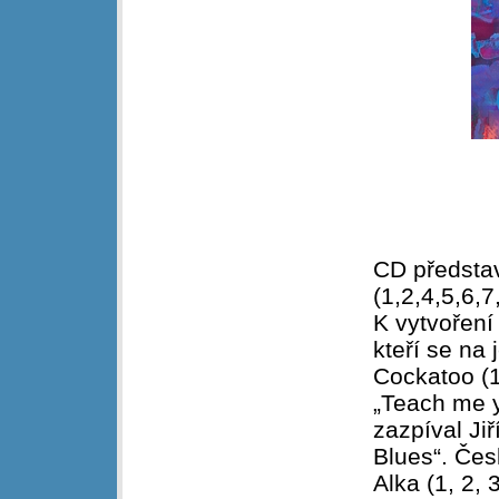
CD představ
(1,2,4,5,6,7
K vytvoření
kteří se na
Cockatoo (1
„Teach me y
zazpíval Jiř
Blues“. Čes
Alka (1, 2, 